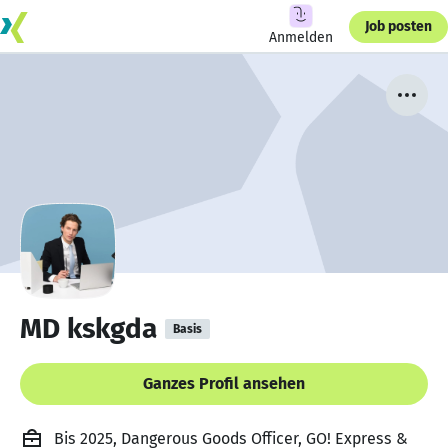
Job posten
Anmelden
MD kskgda
Basis
Ganzes Profil ansehen
Bis 2025, Dangerous Goods Officer, GO! Express &