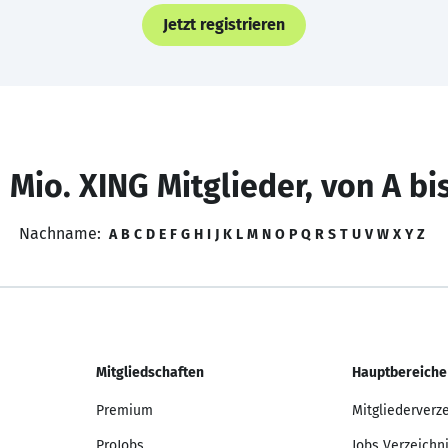
Jetzt registrieren
 Mio. XING Mitglieder, von A bi
Nachname:
A
B
C
D
E
F
G
H
I
J
K
L
M
N
O
P
Q
R
S
T
U
V
W
X
Y
Z
Mitgliedschaften
Hauptbereiche
Premium
Mitgliederverz
ProJobs
Jobs Verzeichn