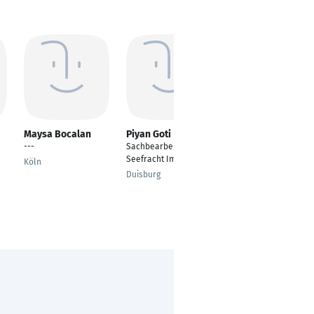
Maysa Bocalan
Piyan Goti
Fatima Soofi Desai
---
Sachbearbeiter
MSc- International
Seefracht Import
Marketing
Köln
Duisburg
Frankfurt am Main