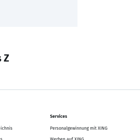
s Z
Services
eichnis
Personalgewinnung mit XING
is
Werben auf XING