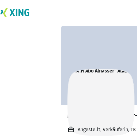
M.H Abo Alnasser-
Angestellt, Verkäuferin, T