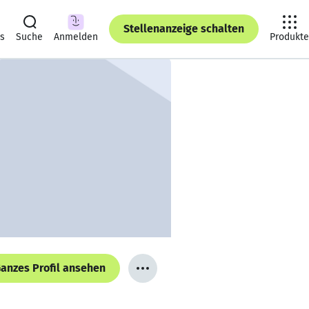
Stellenanzeige schalten
ts
Suche
Anmelden
Produkte
anzes Profil ansehen