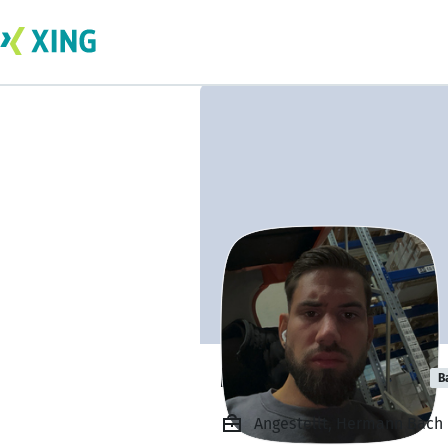
Macholino Weiß
B
Angestellt, Hermann Bach