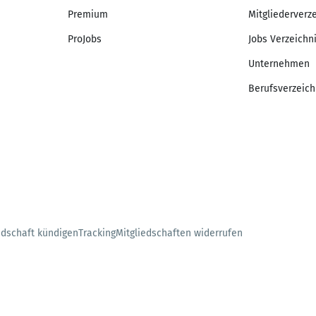
Premium
Mitgliederverz
ProJobs
Jobs Verzeichn
Unternehmen
Berufsverzeich
edschaft kündigen
Tracking
Mitgliedschaften widerrufen