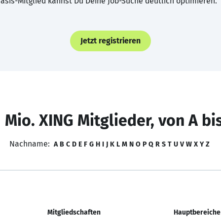
asis-Mitglied kannst Du Deine Job-Suche deutlich optimieren.
Jetzt registrieren
 Mio. XING Mitglieder, von A bi
Nachname:
A
B
C
D
E
F
G
H
I
J
K
L
M
N
O
P
Q
R
S
T
U
V
W
X
Y
Z
Mitgliedschaften
Hauptbereiche