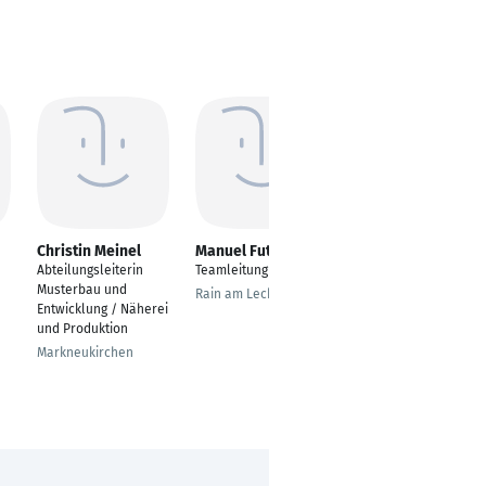
Christin Meinel
Manuel Futschik
Philipp zur Löwen
Abteilungsleiterin
Teamleitung ERP
IT Consultant
Musterbau und
Rain am Lech
Bielefeld
Entwicklung / Näherei
und Produktion
Markneukirchen