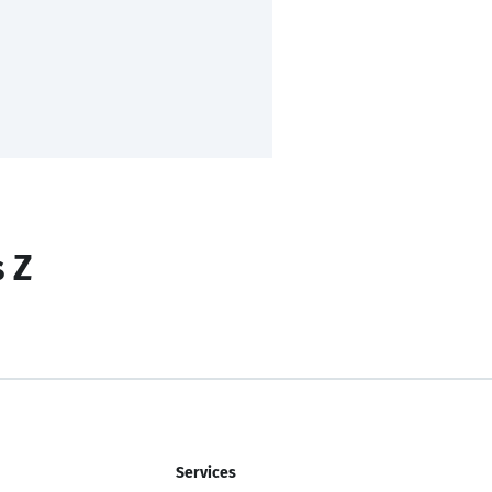
s Z
Services