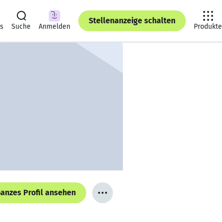
Stellenanzeige schalten
ts
Suche
Anmelden
Produkte
anzes Profil ansehen