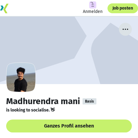
Job posten
Anmelden
Madhurendra mani
Basis
is looking to socialise. 👋
Ganzes Profil ansehen