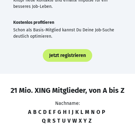
Knüpf neue Kontakte und erhalte Impulse für ein
besseres Job-Leben.
Kostenlos profitieren
Schon als Basis-Mitglied kannst Du Deine Job-Suche
deutlich optimieren.
Jetzt registrieren
21 Mio. XING Mitglieder, von A bis Z
Nachname:
A
B
C
D
E
F
G
H
I
J
K
L
M
N
O
P
Q
R
S
T
U
V
W
X
Y
Z