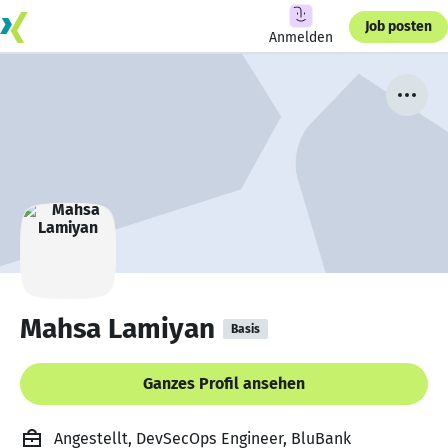
Job posten
Anmelden
Mahsa Lamiyan
Basis
Ganzes Profil ansehen
Angestellt, DevSecOps Engineer, BluBank