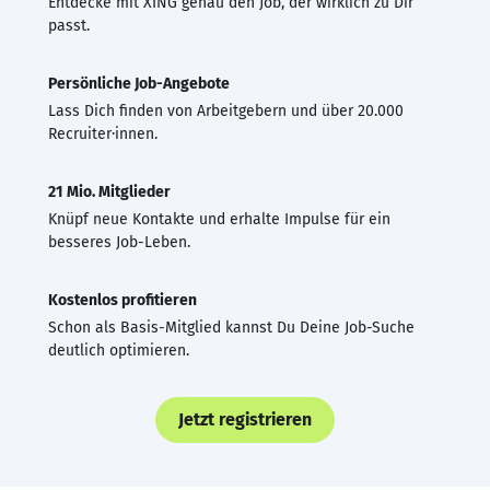
Entdecke mit XING genau den Job, der wirklich zu Dir
passt.
Persönliche Job-Angebote
Lass Dich finden von Arbeitgebern und über 20.000
Recruiter·innen.
21 Mio. Mitglieder
Knüpf neue Kontakte und erhalte Impulse für ein
besseres Job-Leben.
Kostenlos profitieren
Schon als Basis-Mitglied kannst Du Deine Job-Suche
deutlich optimieren.
Jetzt registrieren