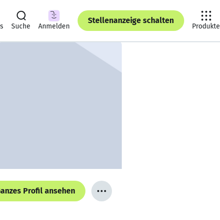
Stellenanzeige schalten
ts
Suche
Anmelden
Produkte
anzes Profil ansehen