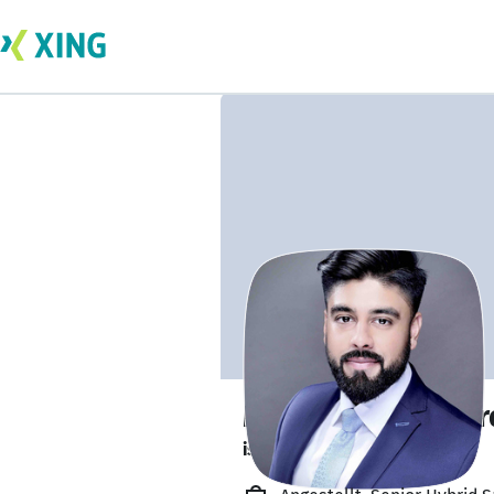
Manjoot Singh Vir
ist offen für Projekte. 🔎