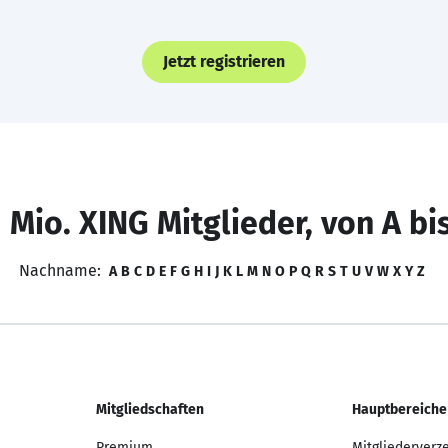
Jetzt registrieren
 Mio. XING Mitglieder, von A bi
Nachname:
A
B
C
D
E
F
G
H
I
J
K
L
M
N
O
P
Q
R
S
T
U
V
W
X
Y
Z
Mitgliedschaften
Hauptbereiche
Premium
Mitgliederverz