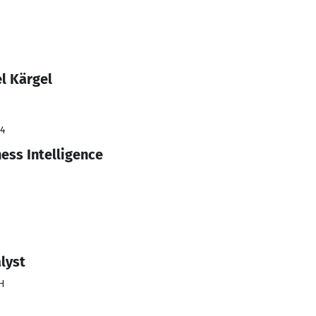
l Kärgel
24
ess Intelligence
lyst
bH