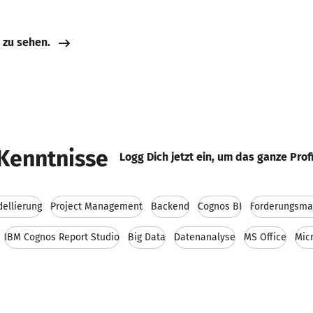
e zu sehen.
Kenntnisse
Logg Dich jetzt ein, um das ganze Prof
ellierung
Project Management
Backend
Cognos BI
Forderungsm
IBM Cognos Report Studio
Big Data
Datenanalyse
MS Office
Mic