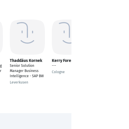
Thaddäus Kornek
Kerry Foreman
Oliver Strobel
ng
Senior Solution
---
Senior Project
r
Manager Business
Manager
Cologne
Intelligence - SAP BW
Karlsruhe
Leverkusen