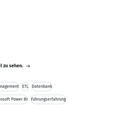
il zu sehen.
anagement
ETL
Datenbank
rosoft Power BI
Führungserfahrung