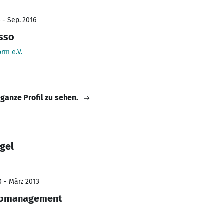
 - Sep. 2016
sso
rm e.V.
 ganze Profil zu sehen.
gel
0 - März 2013
ikomanagement