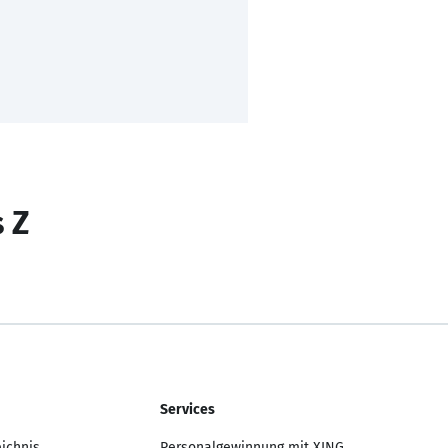
s Z
Services
eichnis
Personalgewinnung mit XING