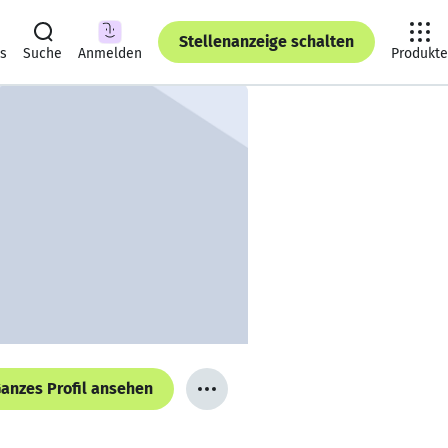
Stellenanzeige schalten
ts
Suche
Anmelden
Produkte
anzes Profil ansehen