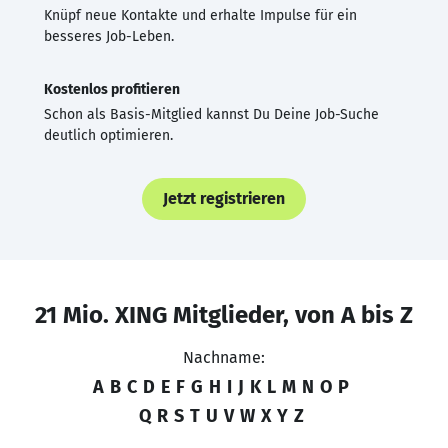
Knüpf neue Kontakte und erhalte Impulse für ein
besseres Job-Leben.
Kostenlos profitieren
Schon als Basis-Mitglied kannst Du Deine Job-Suche
deutlich optimieren.
Jetzt registrieren
21 Mio. XING Mitglieder, von A bis Z
Nachname:
A
B
C
D
E
F
G
H
I
J
K
L
M
N
O
P
Q
R
S
T
U
V
W
X
Y
Z