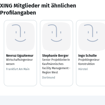
XING Mitglieder mit ähnlichen
Profilangaben
Nevruz Uguztemur
Stephanie Berger
Ingo Schulte
Wirtschaftsingenieur
Senior Projektleiterin
Projektingenieur
wesen
Kaufmännisches
Konstruktion
Facility Management -
Frankfurt Am Main
Hörstel
Region West
Dortmund