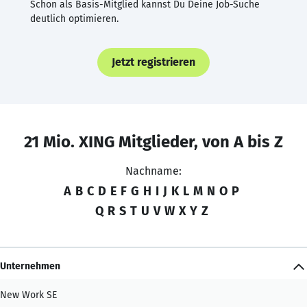
Schon als Basis-Mitglied kannst Du Deine Job-Suche
deutlich optimieren.
Jetzt registrieren
21 Mio. XING Mitglieder, von A bis Z
Nachname:
A
B
C
D
E
F
G
H
I
J
K
L
M
N
O
P
Q
R
S
T
U
V
W
X
Y
Z
Unternehmen
New Work SE