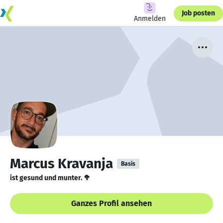
Job posten
Anmelden
Marcus Kravanja
Basis
ist gesund und munter. 🥦
Ganzes Profil ansehen