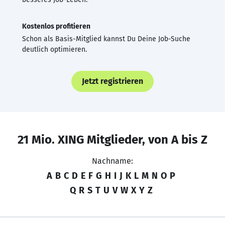
Kostenlos profitieren
Schon als Basis-Mitglied kannst Du Deine Job-Suche
deutlich optimieren.
Jetzt registrieren
21 Mio. XING Mitglieder, von A bis Z
Nachname:
A
B
C
D
E
F
G
H
I
J
K
L
M
N
O
P
Q
R
S
T
U
V
W
X
Y
Z