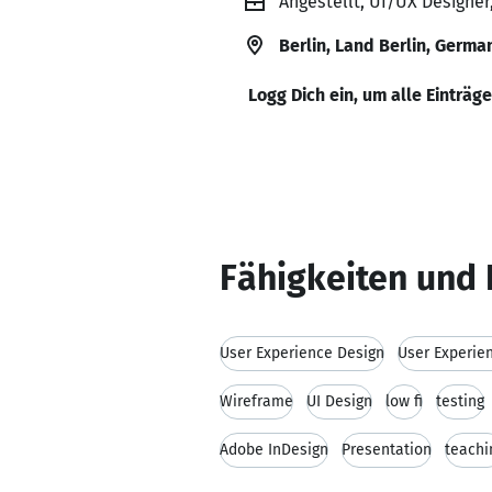
Angestellt, UI/UX Designer
Berlin, Land Berlin, Germa
Logg Dich ein, um alle Einträg
Fähigkeiten und 
User Experience Design
User Experie
Wireframe
UI Design
low fi
testing
Adobe InDesign
Presentation
teachi