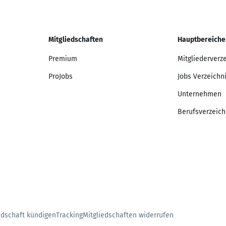
Mitgliedschaften
Hauptbereiche
Premium
Mitgliederverz
ProJobs
Jobs Verzeichn
Unternehmen
Berufsverzeich
edschaft kündigen
Tracking
Mitgliedschaften widerrufen