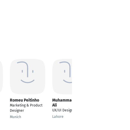
Romeu Peitinho
Muhammad Sufyan
Jan Stechert
Ali
Marketing & Product
Kommunikationsdesig
UX/UI Designer
Designer
n
Lahore
Munich
Düsseldorf