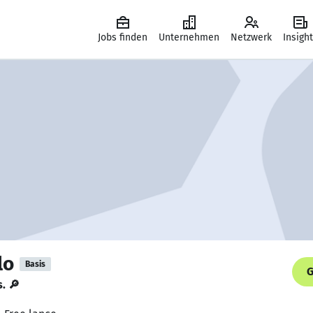
Jobs finden
Unternehmen
Netzwerk
Insigh
lo
Basis
G
s. 🔎