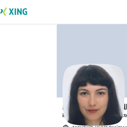
Margarita Morziel
is looking for freelance project