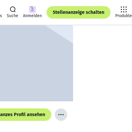
Stellenanzeige schalten
ts
Suche
Anmelden
Produkte
anzes Profil ansehen