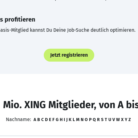
s profitieren
asis-Mitglied kannst Du Deine Job-Suche deutlich optimieren.
Jetzt registrieren
 Mio. XING Mitglieder, von A bi
Nachname:
A
B
C
D
E
F
G
H
I
J
K
L
M
N
O
P
Q
R
S
T
U
V
W
X
Y
Z