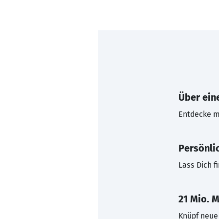
Über eine
Entdecke mi
Persönli
Lass Dich f
21 Mio. M
Knüpf neue 