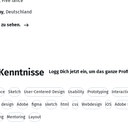
, Free lance
ny
, Deutschland
e zu sehen.
Kenntnisse
Logg Dich jetzt ein, um das ganze Prof
nce
Sketch
User-Centered-Design
Usability
Prototyping
Interact
design
Adobe
figma
sketch
html
css
Webdesign
iOS
Adobe 
ng
Mentoring
Layout