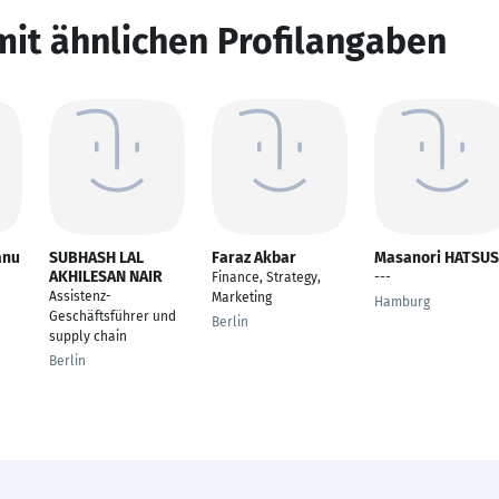
mit ähnlichen Profilangaben
anu
SUBHASH LAL
Faraz Akbar
Masanori HATSUS
AKHILESAN NAIR
Finance, Strategy,
---
Assistenz-
Marketing
Hamburg
Geschäftsführer und
Berlin
supply chain
Berlin