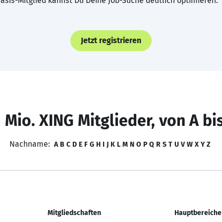
asis-Mitglied kannst Du Deine Job-Suche deutlich optimieren.
Jetzt registrieren
 Mio. XING Mitglieder, von A bi
Nachname:
A
B
C
D
E
F
G
H
I
J
K
L
M
N
O
P
Q
R
S
T
U
V
W
X
Y
Z
Mitgliedschaften
Hauptbereiche