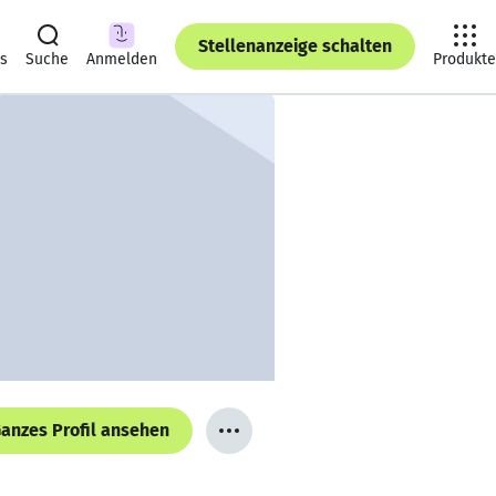
Stellenanzeige schalten
ts
Suche
Anmelden
Produkte
anzes Profil ansehen