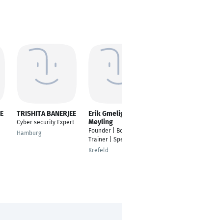
E
TRISHITA BANERJEE
Erik Gmelig
Rushikesh Jagtap
Meyling
Cyber security Expert
---
Founder | Boardroom
Hamburg
Pune
Trainer | Speaker
Krefeld