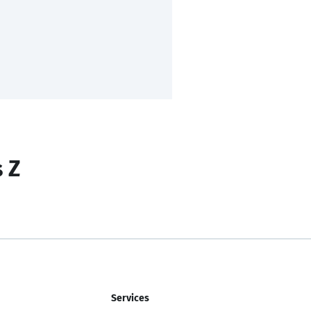
s Z
Services