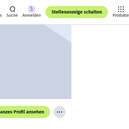
Stellenanzeige schalten
ts
Suche
Anmelden
Produkte
anzes Profil ansehen