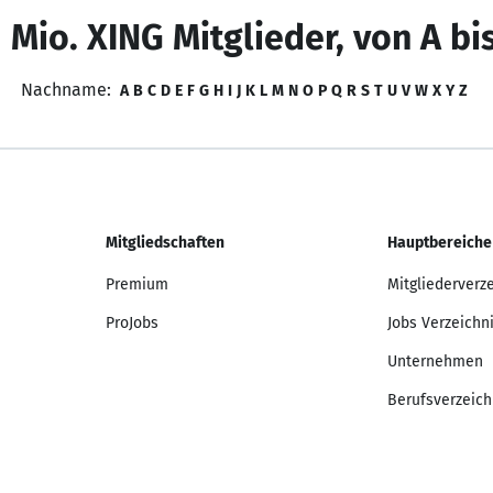
 Mio. XING Mitglieder, von A bi
Nachname:
A
B
C
D
E
F
G
H
I
J
K
L
M
N
O
P
Q
R
S
T
U
V
W
X
Y
Z
Mitgliedschaften
Hauptbereiche
Premium
Mitgliederverz
ProJobs
Jobs Verzeichn
Unternehmen
Berufsverzeich