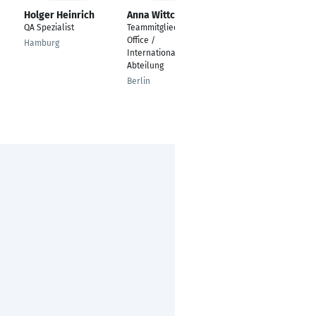
Holger Heinrich
Anna Wittchen
Susann Loßmann
QA Spezialist
Teammitglied Front
Ingenieurin
Office /
Technischer
Hamburg
Internationale
Dokumentationsservi
Abteilung
ce
Berlin
Elsterwerda