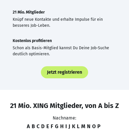
21 Mio. Mitglieder
Knüpf neue Kontakte und erhalte Impulse für ein
besseres Job-Leben.
Kostenlos profitieren
Schon als Basis-Mitglied kannst Du Deine Job-Suche
deutlich optimieren.
Jetzt registrieren
21 Mio. XING Mitglieder, von A bis Z
Nachname:
A
B
C
D
E
F
G
H
I
J
K
L
M
N
O
P