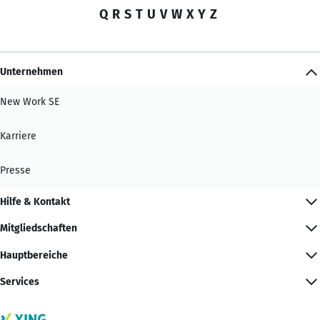
Q
R
S
T
U
V
W
X
Y
Z
Unternehmen
New Work SE
Karriere
Presse
Hilfe & Kontakt
Mitgliedschaften
Hauptbereiche
Services