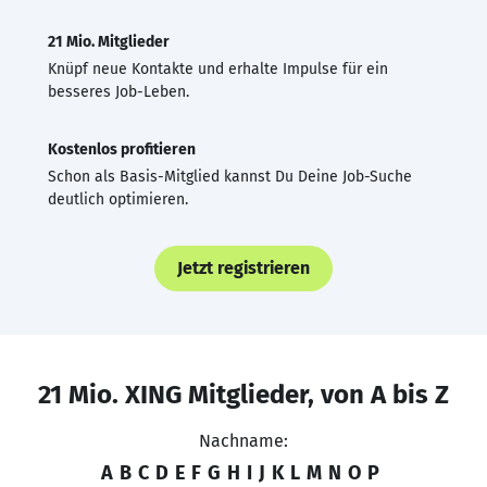
21 Mio. Mitglieder
Knüpf neue Kontakte und erhalte Impulse für ein
besseres Job-Leben.
Kostenlos profitieren
Schon als Basis-Mitglied kannst Du Deine Job-Suche
deutlich optimieren.
Jetzt registrieren
21 Mio. XING Mitglieder, von A bis Z
Nachname:
A
B
C
D
E
F
G
H
I
J
K
L
M
N
O
P