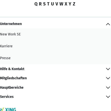
Q
R
S
T
U
V
W
X
Y
Z
Unternehmen
New Work SE
Karriere
Presse
Hilfe & Kontakt
Mitgliedschaften
Hauptbereiche
Services