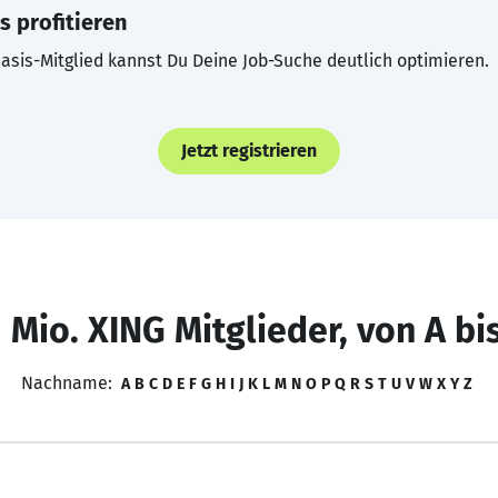
s profitieren
asis-Mitglied kannst Du Deine Job-Suche deutlich optimieren.
Jetzt registrieren
 Mio. XING Mitglieder, von A bi
Nachname:
A
B
C
D
E
F
G
H
I
J
K
L
M
N
O
P
Q
R
S
T
U
V
W
X
Y
Z