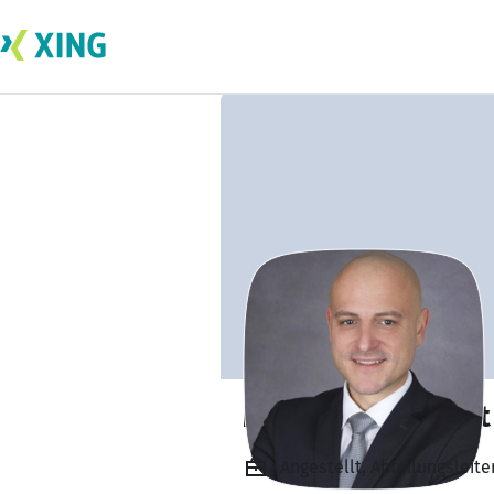
Markus Spannraft
Angestellt, Abteilungslei