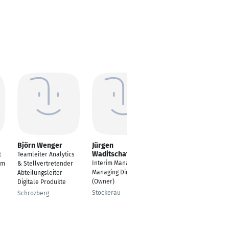
Björn Wenger
Jürgen
Natalie Schindler
Waditschatka
t
Teamleiter Analytics
Programm Manager,
Interim Manager and
rm
& Stellvertretender
PMP
Managing Director
Abteilungsleiter
Bei Aachen
(Owner)
Digitale Produkte
Stockerau
Schrozberg