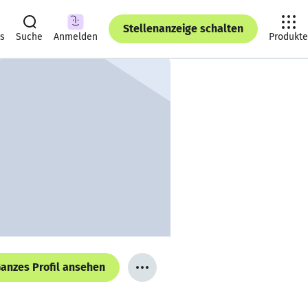
Stellenanzeige schalten
ts
Suche
Anmelden
Produkte
anzes Profil ansehen