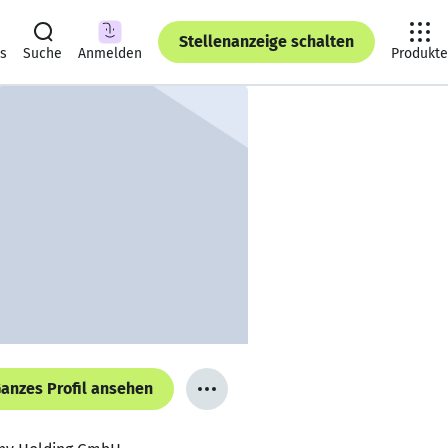
Stellenanzeige schalten
ts
Suche
Anmelden
Produkte
anzes Profil ansehen