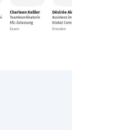
Charleen Keßler
Désirée Alder
Oguz Yildiz
ei
Teamkoordinatorin
Assistenz im Bereich
Senior Lead,
Kfz.-Zulassung
Global Construction
Customer Partner
Essen
Dresden
Zürich