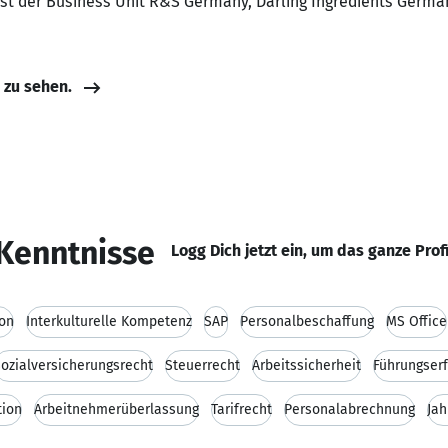
alist der Business Unit R&S Germany, Darling Ingredients Ger
e zu sehen.
Kenntnisse
Logg Dich jetzt ein, um das ganze Prof
ion
Interkulturelle Kompetenz
SAP
Personalbeschaffung
MS Office
ozialversicherungsrecht
Steuerrecht
Arbeitssicherheit
Führungser
tion
Arbeitnehmerüberlassung
Tarifrecht
Personalabrechnung
Jah