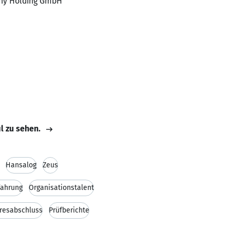
many Holding GmbH
il zu sehen.
Hansalog
Zeus
fahrung
Organisationstalent
resabschluss
Prüfberichte