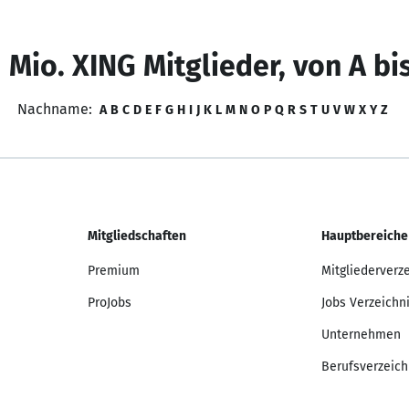
 Mio. XING Mitglieder, von A bi
Nachname:
A
B
C
D
E
F
G
H
I
J
K
L
M
N
O
P
Q
R
S
T
U
V
W
X
Y
Z
Mitgliedschaften
Hauptbereiche
Premium
Mitgliederverz
ProJobs
Jobs Verzeichn
Unternehmen
Berufsverzeich