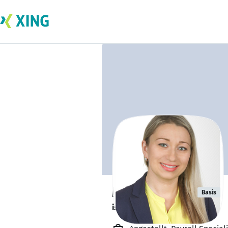
Maryna Aron
Basis
ist offen für Projekte. 🔎