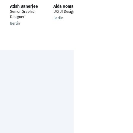
Atish Banerjee
Aida Homayouni
Yuki Fukuda
Senior Graphic
UX/UI Designer
Beirätin
Designer
Berlin
Köln
Berlin