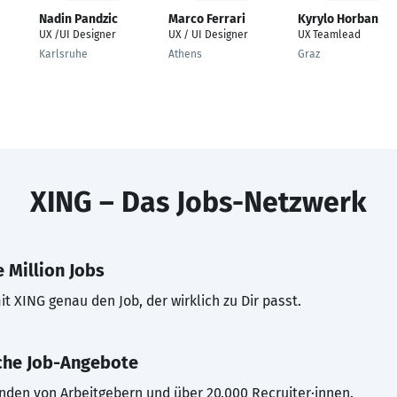
Nadin Pandzic
Marco Ferrari
Kyrylo Horban
UX /UI Designer
UX / UI Designer
UX Teamlead
Karlsruhe
Athens
Graz
XING – Das Jobs-Netzwerk
 Million Jobs
t XING genau den Job, der wirklich zu Dir passt.
che Job-Angebote
inden von Arbeitgebern und über 20.000 Recruiter·innen.