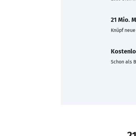
21 Mio. M
Knüpf neue 
Kostenlo
Schon als B
21