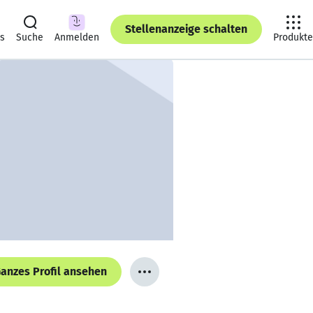
Stellenanzeige schalten
ts
Suche
Anmelden
Produkte
anzes Profil ansehen