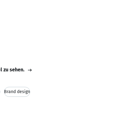
il zu sehen.
n
Brand design