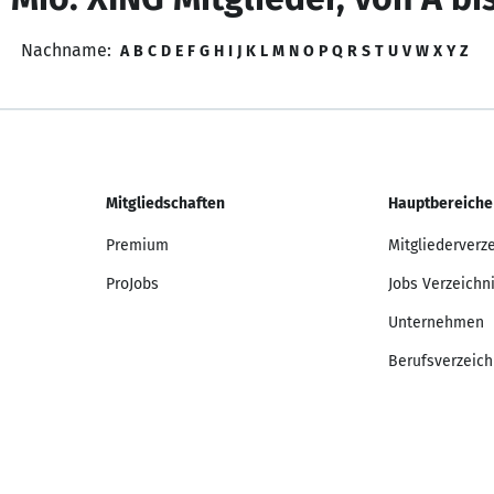
Nachname:
A
B
C
D
E
F
G
H
I
J
K
L
M
N
O
P
Q
R
S
T
U
V
W
X
Y
Z
Mitgliedschaften
Hauptbereiche
Premium
Mitgliederverz
ProJobs
Jobs Verzeichn
Unternehmen
Berufsverzeich