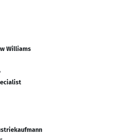
w Williams
4
cialist
ustriekaufmann
g