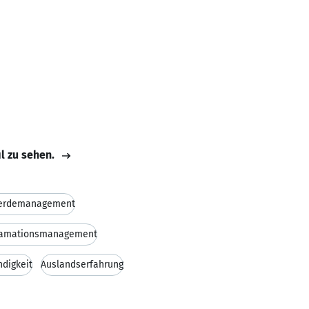
il zu sehen.
erdemanagement
lamationsmanagement
ndigkeit
Auslandserfahrung