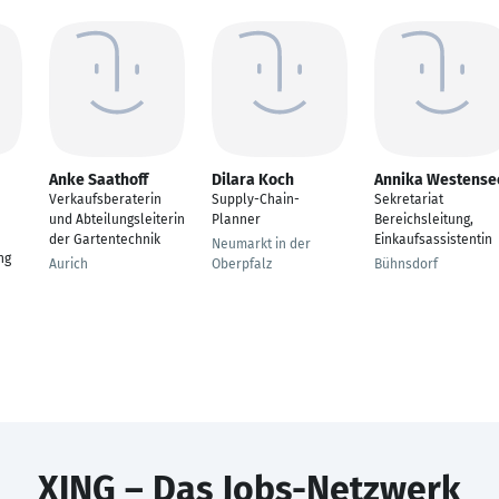
Anke Saathoff
Dilara Koch
Annika Westense
Verkaufsberaterin
Supply-Chain-
Sekretariat
und Abteilungsleiterin
Planner
Bereichsleitung,
der Gartentechnik
Einkaufsassistentin
Neumarkt in der
ng
Aurich
Oberpfalz
Bühnsdorf
XING – Das Jobs-Netzwerk