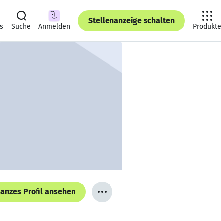
Stellenanzeige schalten
ts
Suche
Anmelden
Produkte
anzes Profil ansehen