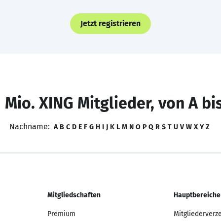
Jetzt registrieren
 Mio. XING Mitglieder, von A bi
Nachname:
A
B
C
D
E
F
G
H
I
J
K
L
M
N
O
P
Q
R
S
T
U
V
W
X
Y
Z
Mitgliedschaften
Hauptbereiche
Premium
Mitgliederverz