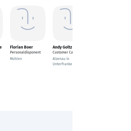
e
Florian Boer
Andy Goltz
Madeleine
Vollmuth
Personaldisponent
Customer Care Agent
Arbeitsvorbereitung
Mühlen
Alzenau in
Schweinfurt
Unterfranken