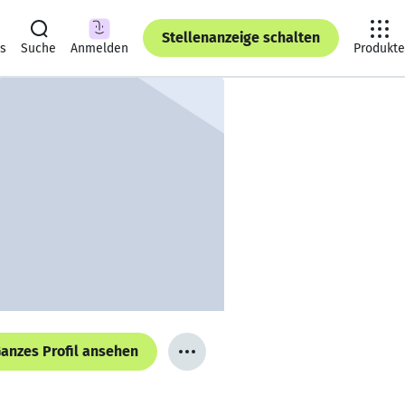
Stellenanzeige schalten
ts
Suche
Anmelden
Produkte
anzes Profil ansehen