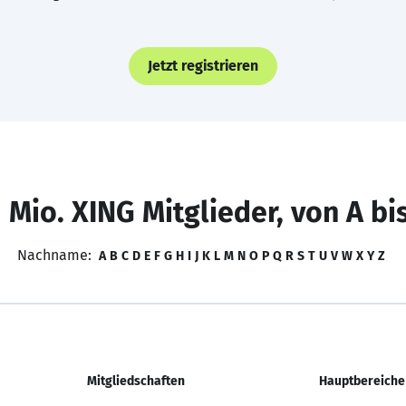
Jetzt registrieren
 Mio. XING Mitglieder, von A bi
Nachname:
A
B
C
D
E
F
G
H
I
J
K
L
M
N
O
P
Q
R
S
T
U
V
W
X
Y
Z
Mitgliedschaften
Hauptbereiche