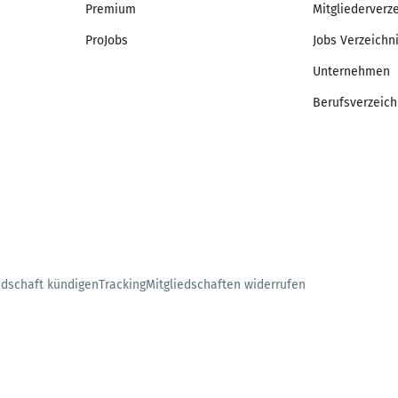
Premium
Mitgliederverz
ProJobs
Jobs Verzeichn
Unternehmen
Berufsverzeich
edschaft kündigen
Tracking
Mitgliedschaften widerrufen