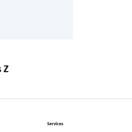
s Z
Services