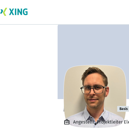
Mathias Ringli
Basis
Angestellt, Projektleiter E