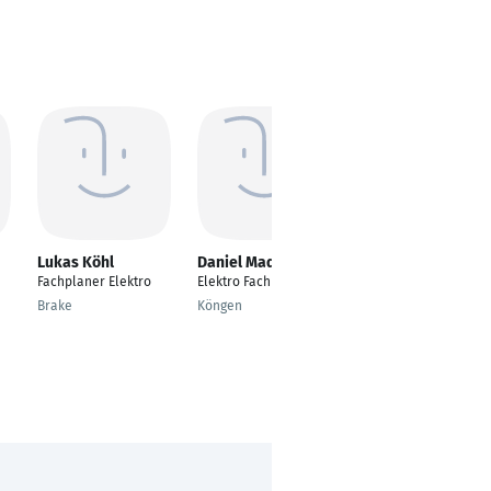
Lukas Köhl
Daniel Mader
Kevin Frank
Fachplaner Elektro
Elektro Fachplaner
Meister
Elektrotechnik
Brake
Köngen
Lauter