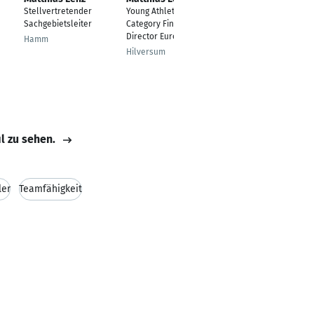
Stellvertretender
Young Athletes
Quote Leader
Sachgebietsleiter
Category Finance
Isenbüttel
Director Europe
Hamm
Hilversum
il zu sehen.
ler
Teamfähigkeit