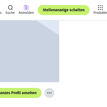
Stellenanzeige schalten
ts
Suche
Anmelden
Produkte
anzes Profil ansehen