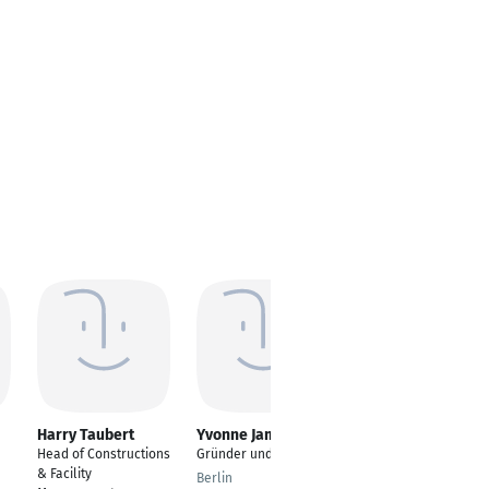
Harry Taubert
Yvonne Jamal
Stefan Eggli
Head of Constructions
Gründer und CEO
Senior Projektleiter
& Facility
Berlin
Winterthur