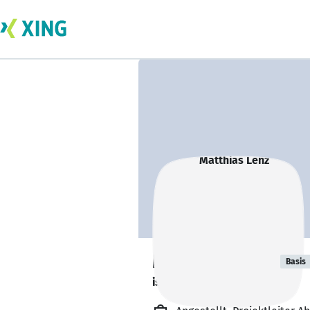
Matthias Lenz
Basis
ist gesund und munter. 🥦