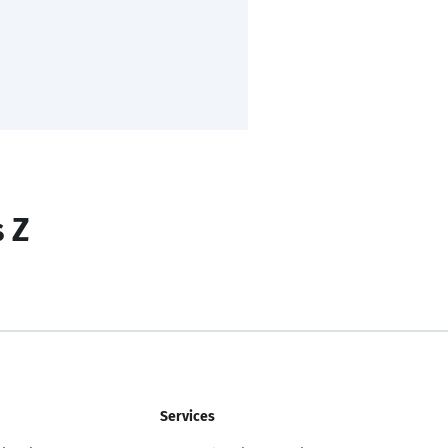
s Z
Services