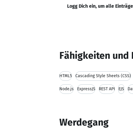
Logg Dich ein, um alle Einträg
Fähigkeiten und 
HTML5
Cascading Style Sheets (CSS)
Node.js
ExpressJS
REST API
EJS
Da
Werdegang