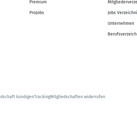
Premium
Mitgliederverz
ProJobs
Jobs Verzeichn
Unternehmen
Berufsverzeich
edschaft kündigen
Tracking
Mitgliedschaften widerrufen