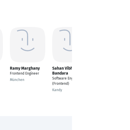
Ramy Marghany
Sahan Vibhashana
Saliq Rafiq
Bandara
Frontend Engineer
---
Software Engineer
München
Bonn
(Frontend)
Kandy