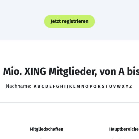
Jetzt registrieren
 Mio. XING Mitglieder, von A bi
Nachname:
A
B
C
D
E
F
G
H
I
J
K
L
M
N
O
P
Q
R
S
T
U
V
W
X
Y
Z
Mitgliedschaften
Hauptbereiche