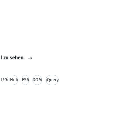
il zu sehen.
Git/GitHub
ES6
DOM
jQuery