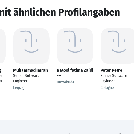
mit ähnlichen Profilangaben
g
Muhammad Imran
Batool fatima Zaidi
Peter Petre
per
Senior Software
---
Senior Software
nt
Engineer
Engineer
Buxtehude
Leipzig
Cologne