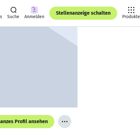
Stellenanzeige schalten
ts
Suche
Anmelden
Produkte
anzes Profil ansehen