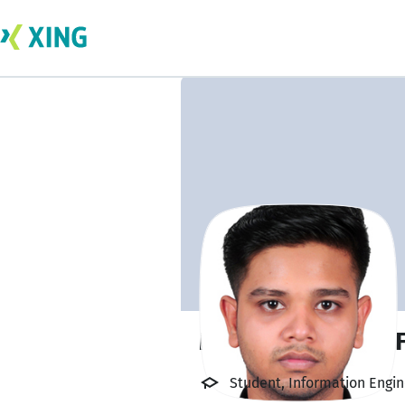
Md Asibul Hasan 
Student, Information Engi