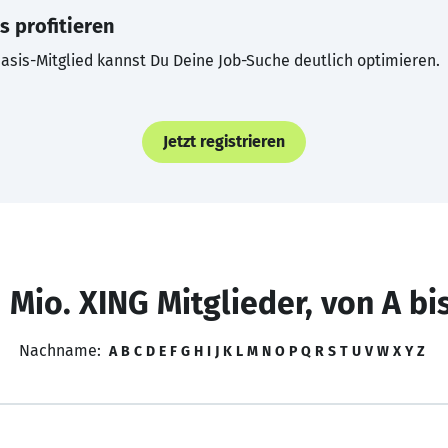
s profitieren
asis-Mitglied kannst Du Deine Job-Suche deutlich optimieren.
Jetzt registrieren
 Mio. XING Mitglieder, von A bi
Nachname:
A
B
C
D
E
F
G
H
I
J
K
L
M
N
O
P
Q
R
S
T
U
V
W
X
Y
Z