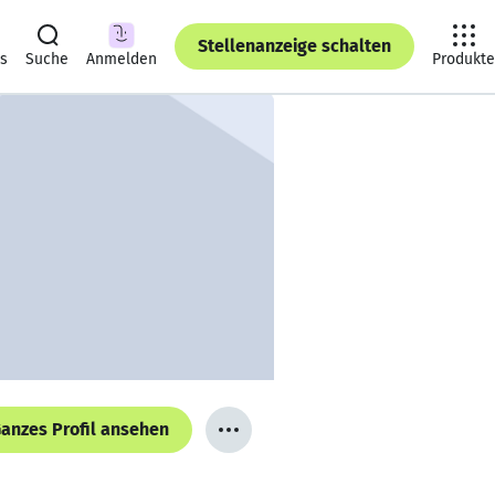
Stellenanzeige schalten
ts
Suche
Anmelden
Produkte
anzes Profil ansehen