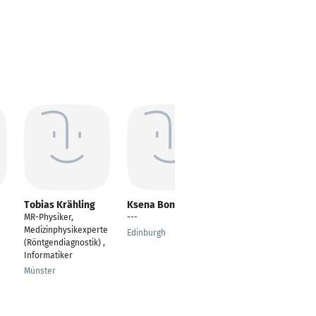
Tobias Krähling
Ksena Bondarenko
Manorma Sharma
MR-Physiker,
---
---
Medizinphysikexperte
Edinburgh
Coimbra
(Röntgendiagnostik) ,
Informatiker
Münster