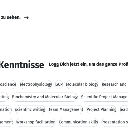
e zu sehen.
Kenntnisse
Logg Dich jetzt ein, um das ganze Prof
oscience
electrophysiology
GCP
Molecular biology
Research and
iting
Biochemistry and Molecular Biology
Scientific Project Manag
ination
scientific writing
Team Management
Project Planning
lead
gement
Workshop facilitation
Communication skills
Presentation s