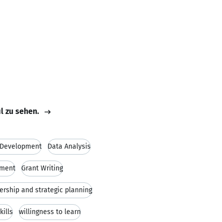
il zu sehen.
 Development
Data Analysis
ement
Grant Writing
ership and strategic planning
kills
willingness to learn