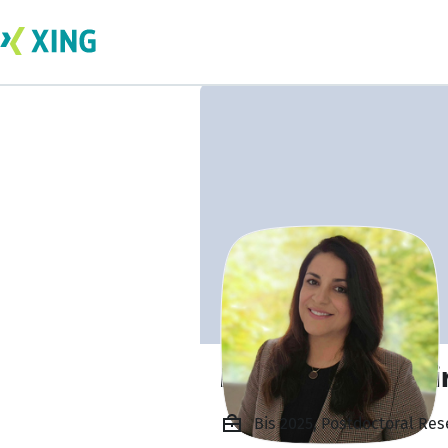
Mehrnoush Zobeir
Bis 2025, Postdoctoral Res