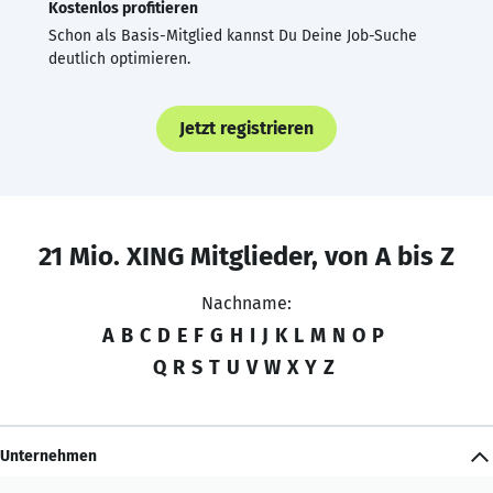
Kostenlos profitieren
Schon als Basis-Mitglied kannst Du Deine Job-Suche
deutlich optimieren.
Jetzt registrieren
21 Mio. XING Mitglieder, von A bis Z
Nachname:
A
B
C
D
E
F
G
H
I
J
K
L
M
N
O
P
Q
R
S
T
U
V
W
X
Y
Z
Unternehmen