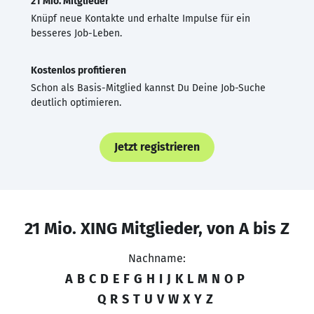
21 Mio. Mitglieder
Knüpf neue Kontakte und erhalte Impulse für ein
besseres Job-Leben.
Kostenlos profitieren
Schon als Basis-Mitglied kannst Du Deine Job-Suche
deutlich optimieren.
Jetzt registrieren
21 Mio. XING Mitglieder, von A bis Z
Nachname:
A
B
C
D
E
F
G
H
I
J
K
L
M
N
O
P
Q
R
S
T
U
V
W
X
Y
Z