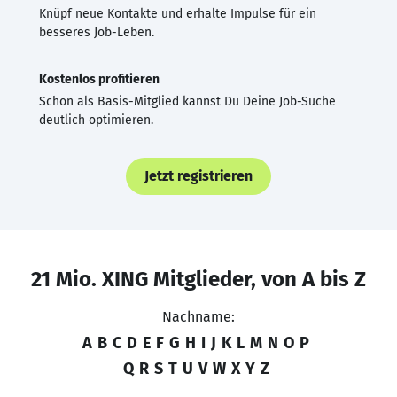
Knüpf neue Kontakte und erhalte Impulse für ein
besseres Job-Leben.
Kostenlos profitieren
Schon als Basis-Mitglied kannst Du Deine Job-Suche
deutlich optimieren.
Jetzt registrieren
21 Mio. XING Mitglieder, von A bis Z
Nachname:
A
B
C
D
E
F
G
H
I
J
K
L
M
N
O
P
Q
R
S
T
U
V
W
X
Y
Z