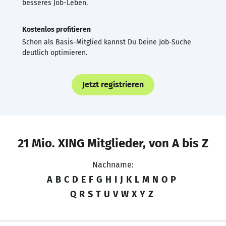
besseres Job-Leben.
Kostenlos profitieren
Schon als Basis-Mitglied kannst Du Deine Job-Suche
deutlich optimieren.
Jetzt registrieren
21 Mio. XING Mitglieder, von A bis Z
Nachname:
A
B
C
D
E
F
G
H
I
J
K
L
M
N
O
P
Q
R
S
T
U
V
W
X
Y
Z