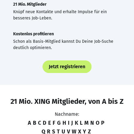
21 Mio. Mitglieder
Knüpf neue Kontakte und erhalte Impulse für ein
besseres Job-Leben.
Kostenlos profitieren
Schon als Basis-Mitglied kannst Du Deine Job-Suche
deutlich optimieren.
Jetzt registrieren
21 Mio. XING Mitglieder, von A bis Z
Nachname:
A
B
C
D
E
F
G
H
I
J
K
L
M
N
O
P
Q
R
S
T
U
V
W
X
Y
Z