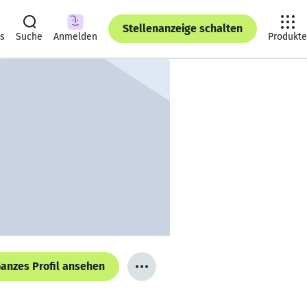
Stellenanzeige schalten
ts
Suche
Anmelden
Produkte
anzes Profil ansehen