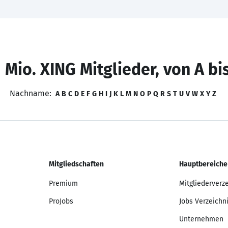
 Mio. XING Mitglieder, von A bi
Nachname:
A
B
C
D
E
F
G
H
I
J
K
L
M
N
O
P
Q
R
S
T
U
V
W
X
Y
Z
Mitgliedschaften
Hauptbereiche
Premium
Mitgliederverz
ProJobs
Jobs Verzeichn
Unternehmen