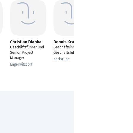
Christian Dlapka
Dennis Kraus
Alexander Berg
Geschäftsführer und
Geschäftsinhaber,
Geschäftsführer
Senior Project
Geschäftsführer
Karlsruhe
Manager
Karlsruhe
Engerwitzdorf