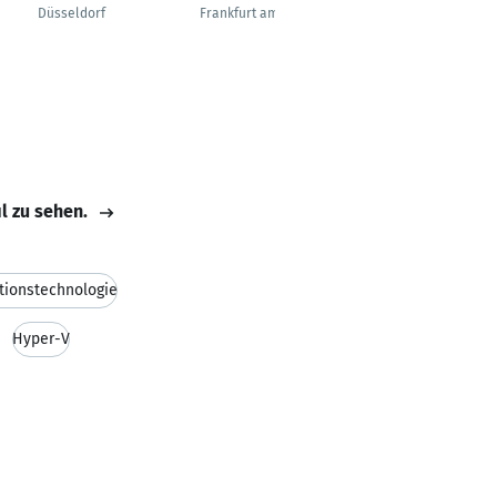
Prestige Accounts
Düsseldorf
Frankfurt am Main
Fürstenfeldbruck
il zu sehen.
tionstechnologie
Hyper-V