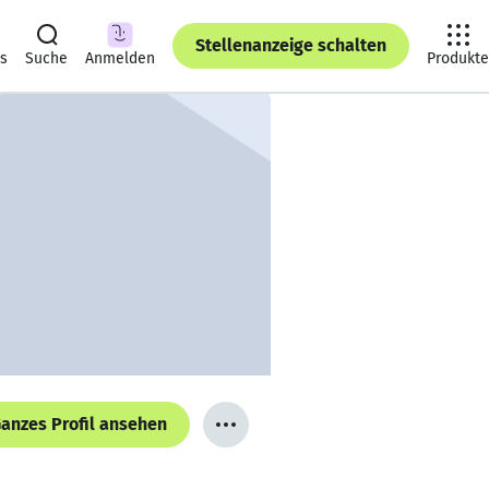
Stellenanzeige schalten
ts
Suche
Anmelden
Produkte
anzes Profil ansehen