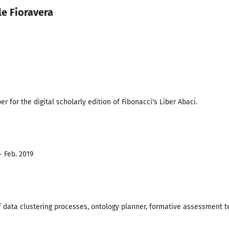
e Fioravera
r for the digital scholarly edition of Fibonacci's Liber Abaci.
- Feb. 2019
f data clustering processes, ontology planner, formative assessment te