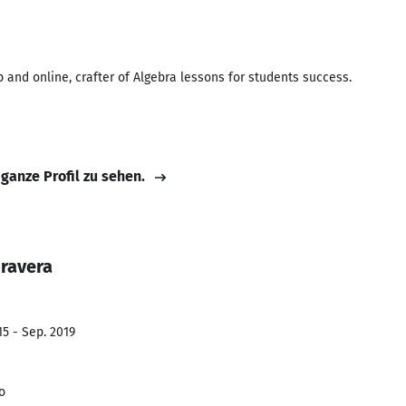
b and online, crafter of Algebra lessons for students success.
 ganze Profil zu sehen.
oravera
15 - Sep. 2019
o