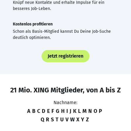
Knüpf neue Kontakte und erhalte Impulse für ein
besseres Job-Leben.
Kostenlos profitieren
Schon als Basis-Mitglied kannst Du Deine Job-Suche
deutlich optimieren.
Jetzt registrieren
21 Mio. XING Mitglieder, von A bis Z
Nachname:
A
B
C
D
E
F
G
H
I
J
K
L
M
N
O
P
Q
R
S
T
U
V
W
X
Y
Z