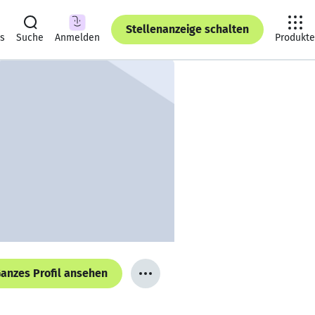
Stellenanzeige schalten
ts
Suche
Anmelden
Produkte
anzes Profil ansehen