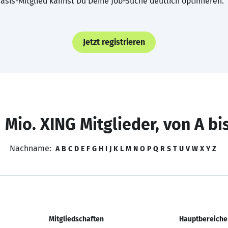
asis-Mitglied kannst Du Deine Job-Suche deutlich optimieren.
Jetzt registrieren
 Mio. XING Mitglieder, von A bi
Nachname:
A
B
C
D
E
F
G
H
I
J
K
L
M
N
O
P
Q
R
S
T
U
V
W
X
Y
Z
Mitgliedschaften
Hauptbereiche