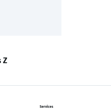
s Z
Services