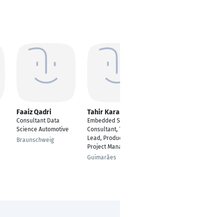
Faaiz Qadri
Tahir Kara
Kaiyrzhan
Serikbay
Consultant Data
Embedded Systems
---
Science Automotive
Consultant, Technical
Lead, Product Owner,
Almaty
Braunschweig
Project Manager
Guimarães