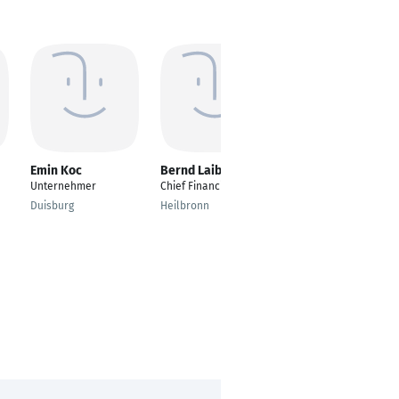
Emin Koc
Bernd Laibacher
Andre Aguirre
Unternehmer
Chief Financial Officer
---
Duisburg
Heilbronn
Berlin