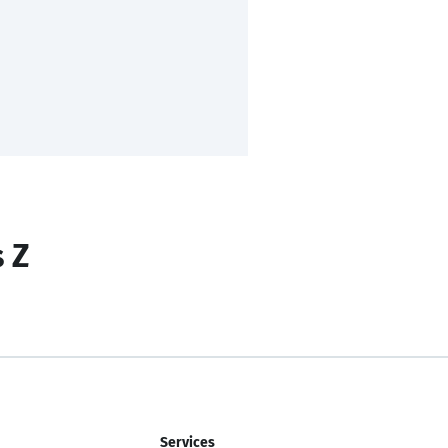
s Z
Services