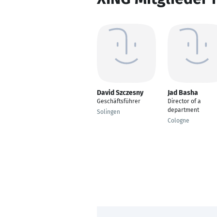
David Szczesny
Jad Basha
Geschäftsführer
Director of a
department
Solingen
Cologne