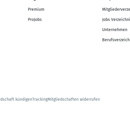
Premium
Mitgliederverz
ProJobs
Jobs Verzeichn
Unternehmen
Berufsverzeich
edschaft kündigen
Tracking
Mitgliedschaften widerrufen