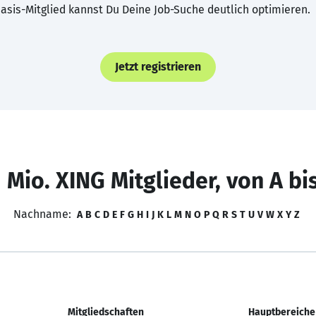
asis-Mitglied kannst Du Deine Job-Suche deutlich optimieren.
Jetzt registrieren
 Mio. XING Mitglieder, von A bi
Nachname:
A
B
C
D
E
F
G
H
I
J
K
L
M
N
O
P
Q
R
S
T
U
V
W
X
Y
Z
Mitgliedschaften
Hauptbereiche