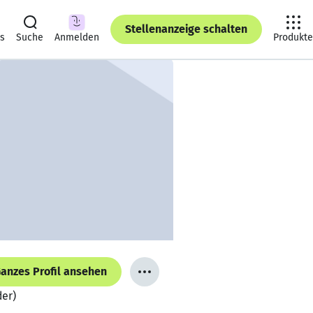
Stellenanzeige schalten
ts
Suche
Anmelden
Produkte
anzes Profil ansehen
der)