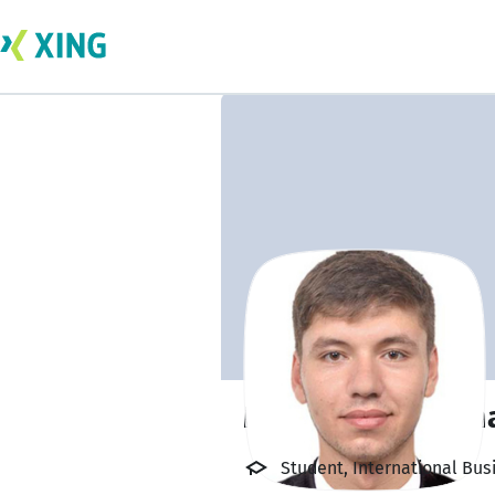
Moh Hassan Mom
Student, International Bus