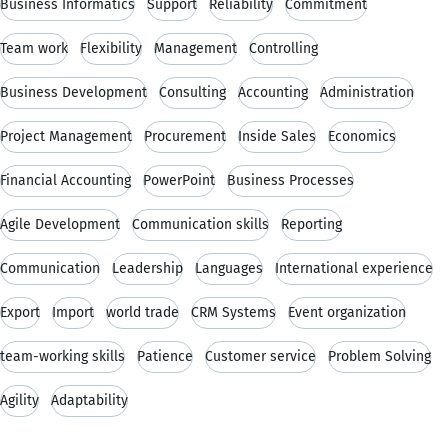
Business Informatics
Support
Reliability
Commitment
Team work
Flexibility
Management
Controlling
Business Development
Consulting
Accounting
Administration
Project Management
Procurement
Inside Sales
Economics
Financial Accounting
PowerPoint
Business Processes
Agile Development
Communication skills
Reporting
Communication
Leadership
Languages
International experience
Export
Import
world trade
CRM Systems
Event organization
team-working skills
Patience
Customer service
Problem Solving
Agility
Adaptability