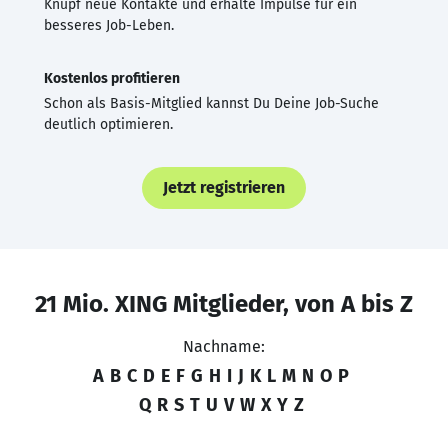
Knüpf neue Kontakte und erhalte Impulse für ein
besseres Job-Leben.
Kostenlos profitieren
Schon als Basis-Mitglied kannst Du Deine Job-Suche
deutlich optimieren.
Jetzt registrieren
21 Mio. XING Mitglieder, von A bis Z
Nachname:
A
B
C
D
E
F
G
H
I
J
K
L
M
N
O
P
Q
R
S
T
U
V
W
X
Y
Z