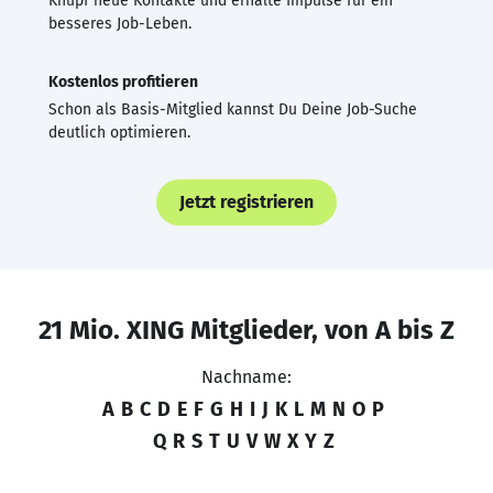
Knüpf neue Kontakte und erhalte Impulse für ein
besseres Job-Leben.
Kostenlos profitieren
Schon als Basis-Mitglied kannst Du Deine Job-Suche
deutlich optimieren.
Jetzt registrieren
21 Mio. XING Mitglieder, von A bis Z
Nachname:
A
B
C
D
E
F
G
H
I
J
K
L
M
N
O
P
Q
R
S
T
U
V
W
X
Y
Z