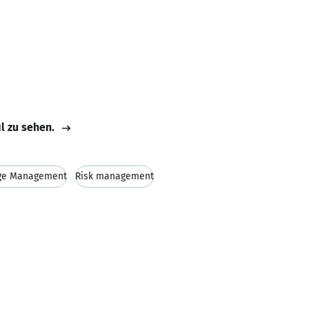
il zu sehen.
ge Management
Risk management