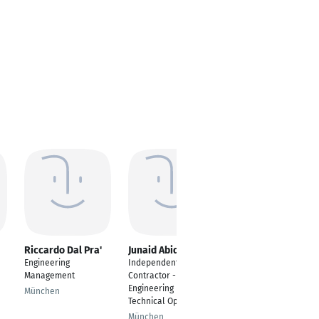
Riccardo Dal Pra'
Junaid Abid
Fernando Figueroa
Tapia
Engineering
Independent
DIRECTOR OF
Management
Contractor -
PROJECTS AND
Engineering &
München
OPERATIONAL
Technical Operations
EXCELLENCE FOR
München