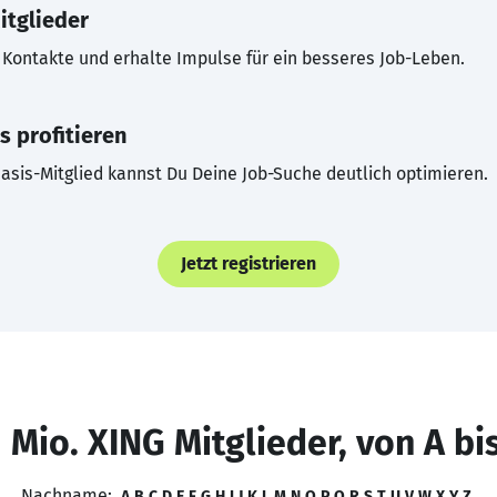
itglieder
Kontakte und erhalte Impulse für ein besseres Job-Leben.
s profitieren
asis-Mitglied kannst Du Deine Job-Suche deutlich optimieren.
Jetzt registrieren
 Mio. XING Mitglieder, von A bi
Nachname:
A
B
C
D
E
F
G
H
I
J
K
L
M
N
O
P
Q
R
S
T
U
V
W
X
Y
Z