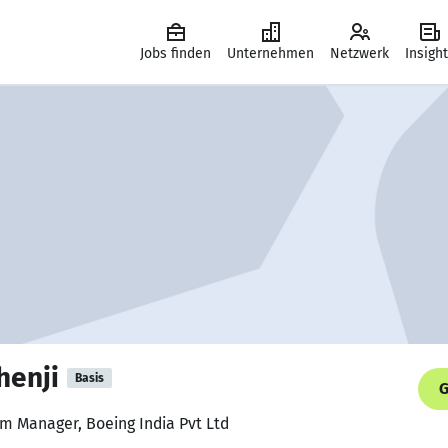
Jobs finden
Unternehmen
Netzwerk
Insigh
henji
Basis
G
am Manager, Boeing India Pvt Ltd