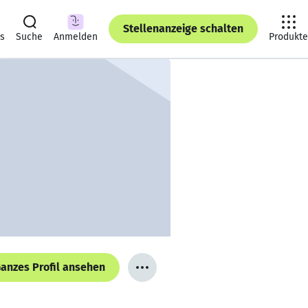
Stellenanzeige schalten
ts
Suche
Anmelden
Produkte
anzes Profil ansehen