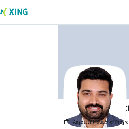
Mohan Srikanth C
Angestellt, Supplier Progr