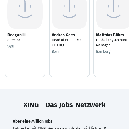
Reagan Li
Andres Gees
Matthias Böhm
director
Head of BD UCC/CC -
Global Key Account
CTO Org.
Manager
深圳
Bern
Bamberg
XING – Das Jobs-Netzwerk
Über eine Million Jobs
Entdecke mit XING genau den Job, der wirklich zu Dir