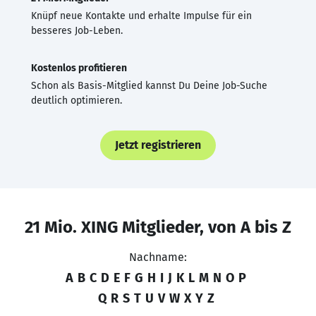
Knüpf neue Kontakte und erhalte Impulse für ein
besseres Job-Leben.
Kostenlos profitieren
Schon als Basis-Mitglied kannst Du Deine Job-Suche
deutlich optimieren.
Jetzt registrieren
21 Mio. XING Mitglieder, von A bis Z
Nachname:
A
B
C
D
E
F
G
H
I
J
K
L
M
N
O
P
Q
R
S
T
U
V
W
X
Y
Z