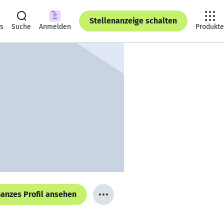
Stellenanzeige schalten
ts
Suche
Anmelden
Produkte
anzes Profil ansehen