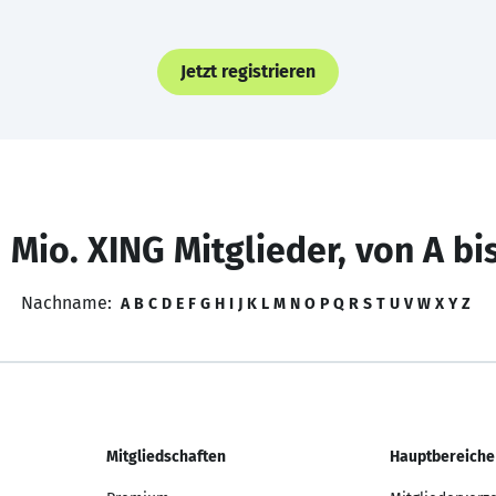
Jetzt registrieren
 Mio. XING Mitglieder, von A bi
Nachname:
A
B
C
D
E
F
G
H
I
J
K
L
M
N
O
P
Q
R
S
T
U
V
W
X
Y
Z
Mitgliedschaften
Hauptbereiche