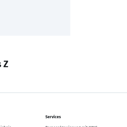
s Z
Services