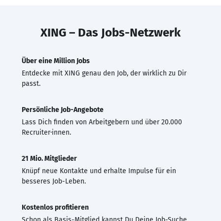
XING – Das Jobs-Netzwerk
Über eine Million Jobs
Entdecke mit XING genau den Job, der wirklich zu Dir
passt.
Persönliche Job-Angebote
Lass Dich finden von Arbeitgebern und über 20.000
Recruiter·innen.
21 Mio. Mitglieder
Knüpf neue Kontakte und erhalte Impulse für ein
besseres Job-Leben.
Kostenlos profitieren
Schon als Basis-Mitglied kannst Du Deine Job-Suche