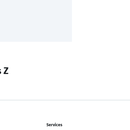
s Z
Services