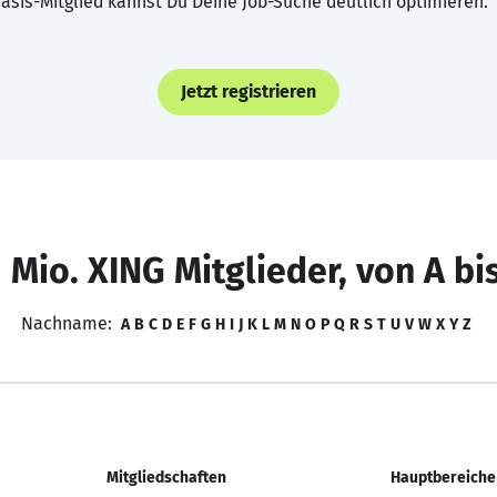
asis-Mitglied kannst Du Deine Job-Suche deutlich optimieren.
Jetzt registrieren
 Mio. XING Mitglieder, von A bi
Nachname:
A
B
C
D
E
F
G
H
I
J
K
L
M
N
O
P
Q
R
S
T
U
V
W
X
Y
Z
Mitgliedschaften
Hauptbereiche