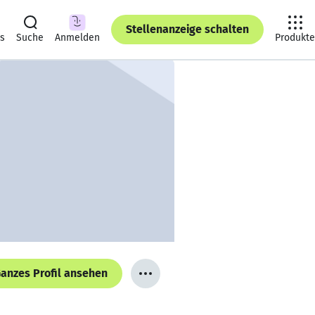
Stellenanzeige schalten
ts
Suche
Anmelden
Produkte
anzes Profil ansehen