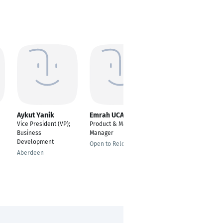
Aykut Yanik
Emrah UCAR
Amer Alsalem
Vice President (VP);
Product & Marketing
Bauleiter
Business
Manager
Damascus
Development
Open to Relocating
Aberdeen