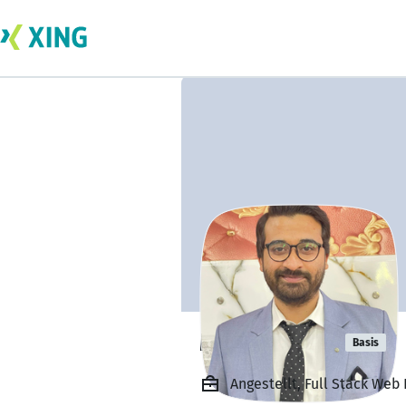
Muaaz Khan
Basis
Angestellt, Full Stack Web