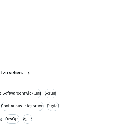
il zu sehen.
le Softwareentwicklung
Scrum
Continuous Integration
Digital
g
DevOps
Agile