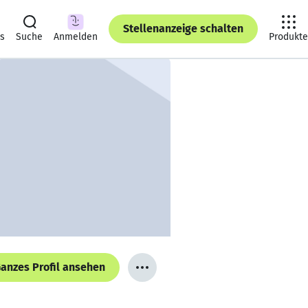
Stellenanzeige schalten
ts
Suche
Anmelden
Produkte
anzes Profil ansehen