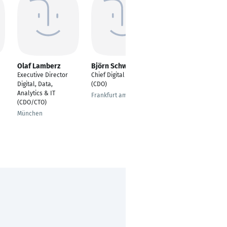
Olaf Lamberz
Björn Schwenzer
Andreas
Sattlberger
Executive Director
Chief Digital Officer
Chief Operations
Digital, Data,
(CDO)
Officer (COO)
Analytics & IT
Frankfurt am Main
(CDO/CTO)
Wien
München