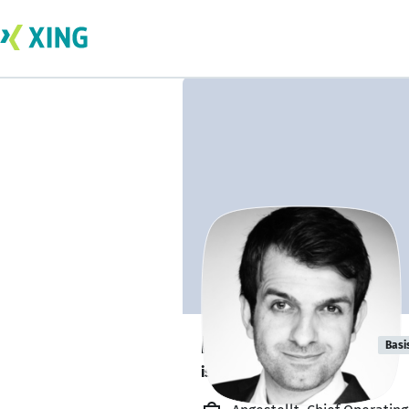
Mucahid Yekta
Basi
ist offen für Projekte. 🔎