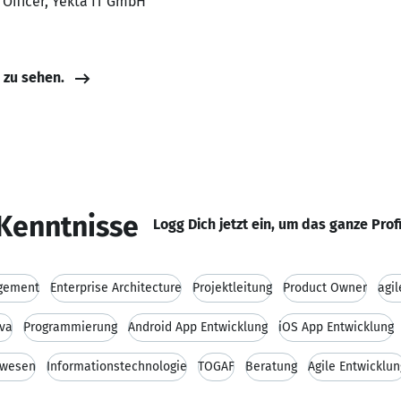
 Officer, Yekta IT GmbH
e zu sehen.
Kenntnisse
Logg Dich jetzt ein, um das ganze Prof
gement
Enterprise Architecture
Projektleitung
Product Owner
agi
ava
Programmierung
Android App Entwicklung
iOS App Entwicklung
swesen
Informationstechnologie
TOGAF
Beratung
Agile Entwicklun