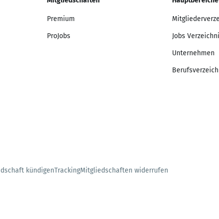
Mitgliedschaften
Hauptbereiche
Premium
Mitgliederverz
ProJobs
Jobs Verzeichn
Unternehmen
Berufsverzeich
edschaft kündigen
Tracking
Mitgliedschaften widerrufen