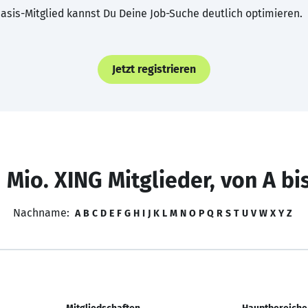
asis-Mitglied kannst Du Deine Job-Suche deutlich optimieren.
Jetzt registrieren
 Mio. XING Mitglieder, von A bi
Nachname:
A
B
C
D
E
F
G
H
I
J
K
L
M
N
O
P
Q
R
S
T
U
V
W
X
Y
Z