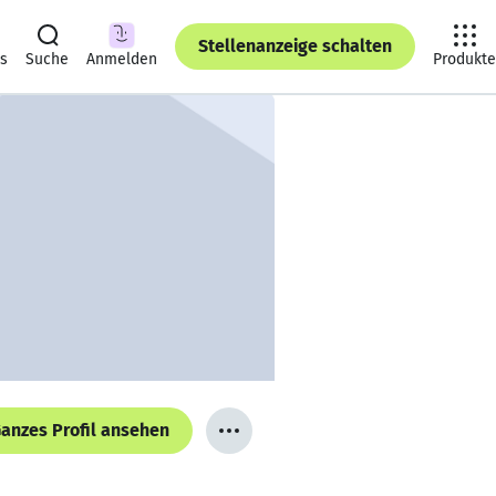
Stellenanzeige schalten
ts
Suche
Anmelden
Produkte
anzes Profil ansehen