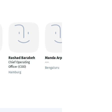
Rashad Barakeh
Manda Arpitha
André Fernandes
Chief Operating
---
Marketing manager,
Officer (COO)
Marketing
Bengaluru
Coordinator,
Hamburg
Marketing Team
Leader
Guimarães