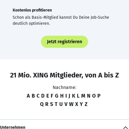
Kostenlos profitieren
Schon als Basis-Mitglied kannst Du Deine Job-Suche
deutlich optimieren.
Jetzt registrieren
21 Mio. XING Mitglieder, von A bis Z
Nachname:
A
B
C
D
E
F
G
H
I
J
K
L
M
N
O
P
Q
R
S
T
U
V
W
X
Y
Z
Unternehmen