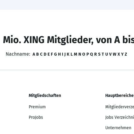
 Mio. XING Mitglieder, von A bi
Nachname:
A
B
C
D
E
F
G
H
I
J
K
L
M
N
O
P
Q
R
S
T
U
V
W
X
Y
Z
Mitgliedschaften
Hauptbereiche
Premium
Mitgliederverz
ProJobs
Jobs Verzeichn
Unternehmen