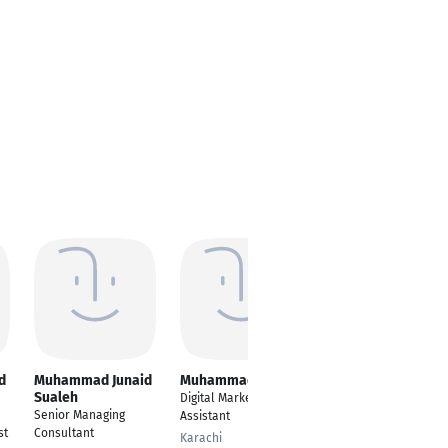
d
Muhammad Junaid
Muhammad Junaid
Muhammad Junaid
Sualeh
Khan
Digital Marketing
Senior Managing
Auditor
Assistant
st
Consultant
Karachi
Karachi