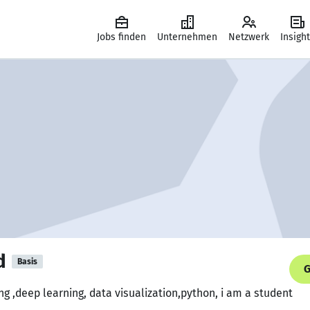
Jobs finden
Unternehmen
Netzwerk
Insigh
d
Basis
G
g ,deep learning, data visualization,python, i am a student