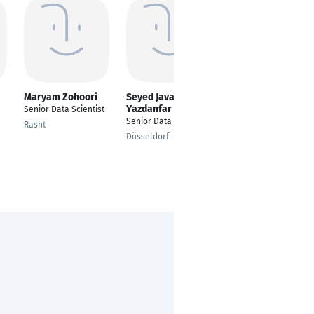
Maryam Zohoori
Seyed Javad
Anzhelika
Yazdanfar
Khasanova
Senior Data Scientist
Senior Data Scientist
Softwareentwicklerin
Rasht
Düsseldorf
Munich