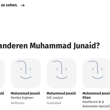
e zu sehen.
 anderen Muhammad Junaid?
aid
Muhammad Junaid
Muhammad Junaid
Muhammad Junai
Khan
DevOps Engineer
SOC analyst
Healthcare AI &
Heilbronn
Islamabad
Automation Speciali