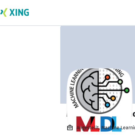
Muhammad Junai
Angestellt, Machine Learnin