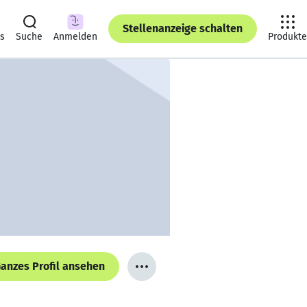
Stellenanzeige schalten
ts
Suche
Anmelden
Produkte
anzes Profil ansehen