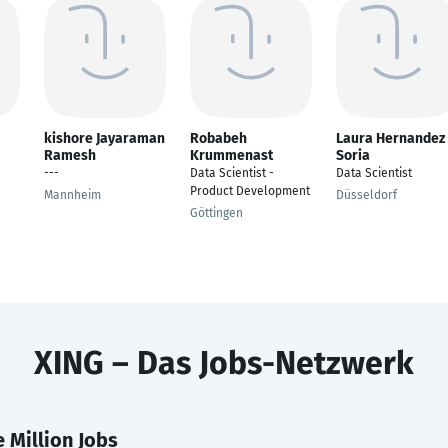
kishore Jayaraman
Robabeh
Laura Hernandez
Ramesh
Krummenast
Soria
---
Data Scientist -
Data Scientist
Product Development
Mannheim
Düsseldorf
Göttingen
XING – Das Jobs-Netzwerk
 Million Jobs