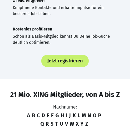
21 Mio. Mitglieder
Knüpf neue Kontakte und erhalte Impulse für ein
besseres Job-Leben.
Kostenlos profitieren
Schon als Basis-Mitglied kannst Du Deine Job-Suche
deutlich optimieren.
Jetzt registrieren
21 Mio. XING Mitglieder, von A bis Z
Nachname:
A
B
C
D
E
F
G
H
I
J
K
L
M
N
O
P
Q
R
S
T
U
V
W
X
Y
Z