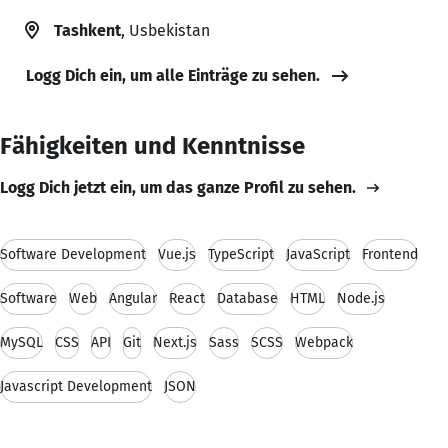
Tashkent
, Usbekistan
Logg Dich ein, um alle Einträge zu sehen.
Fähigkeiten und Kenntnisse
Logg Dich jetzt ein, um das ganze Profil zu sehen.
Software Development
Vue.js
TypeScript
JavaScript
Frontend
Software
Web
Angular
React
Database
HTML
Node.js
MySQL
CSS
API
Git
Next.js
Sass
SCSS
Webpack
Javascript Development
JSON