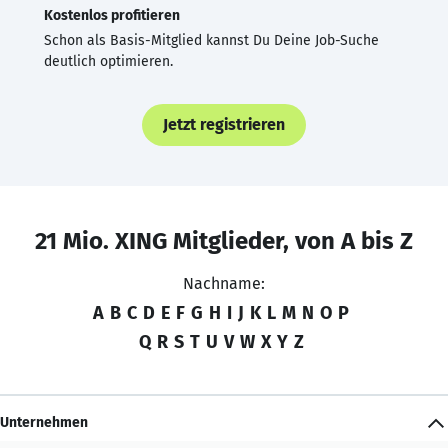
Kostenlos profitieren
Schon als Basis-Mitglied kannst Du Deine Job-Suche
deutlich optimieren.
Jetzt registrieren
21 Mio. XING Mitglieder, von A bis Z
Nachname:
A
B
C
D
E
F
G
H
I
J
K
L
M
N
O
P
Q
R
S
T
U
V
W
X
Y
Z
Unternehmen